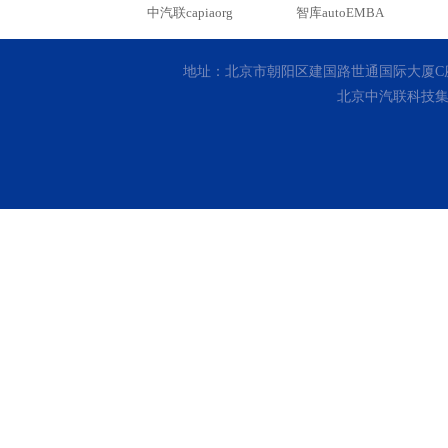
中汽联capiaorg
智库autoEMBA
地址：北京市朝阳区建国路世通国际大厦C座10层 客
北京中汽联科技