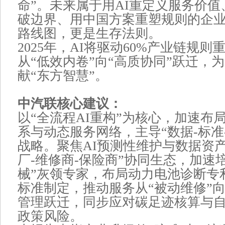
命”。未来属于用AI重定义服务价
破边界、用中国方案重塑规则的企
路线图，更是生存法则。
2025年，AI将驱动60%产业链规
从“低效内卷”向“高质协同”跃迁，
献“东方智慧”。
中汽联
核心建议：
以“全流程AI重构”为核心，加速布
系与动态服务网络，主导“数据-标准
战略。聚焦AI预测性维护与数据资
厂-维修商-保险商”协同生态，加速培养
械”灰领专家，布局动力电池诊断专
标准制定，推动服务从“被动维修”
管理跃迁，同步应对碳足迹核算与
政策风险。