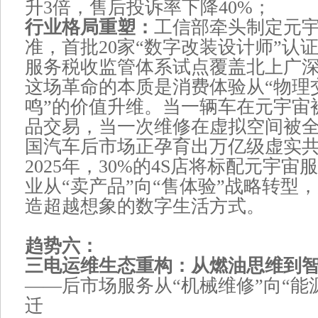
升3倍，售后投诉率下降40%；
行业格局重塑：
工信部牵头制定元
准，首批20家“数字改装设计师”认
服务税收监管体系试点覆盖北上广
这场革命的本质是消费体验从“物理交
鸣”的价值升维。当一辆车在元宇宙
品交易，当一次维修在虚拟空间被
国汽车后市场正孕育出万亿级虚实
2025年，30%的4S店将标配元宇
业从“卖产品”向“售体验”战略转型
造超越想象的数字生活方式。
趋势六：
三电运维生态重构：从燃油思维到
——后市场服务从“机械维修”向“能
迁