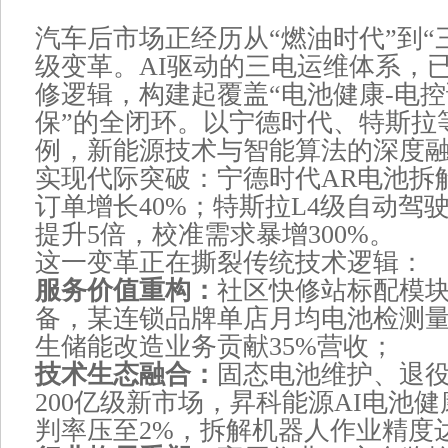
汽车后市场正经历从“燃油时代”到“
级变革。AI驱动的三电运维体系，
修逻辑，构建起覆盖“电池健康-电控
保”的全闭环。以宁德时代、特斯拉
例，新能源技术与智能算法的深度
实现代际突破：宁德时代AR电池拆
订单增长40%；特斯拉L4级自动驾
提升5倍，校准需求暴增300%。
这一变革正在撕裂传统技术逻辑：
服务价值重构：
社区快修站标配模
备，某连锁品牌单店月均电池检测量
生储能改造业务贡献35%营收；
技术生态融合：
固态电池维护、退
200亿级新市场，昇科能源AI电池
判率压至2%，拆解机器人作业精度达0