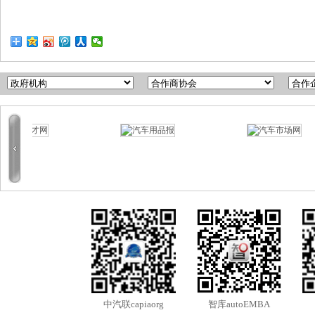
中汽联capiaorg
智库autoEMBA