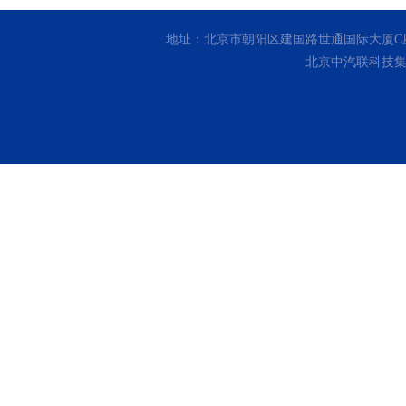
地址：北京市朝阳区建国路世通国际大厦C座10层 客
北京中汽联科技