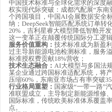
中国技术标准与全球化需求的深度
权实现代际突破：成都汽配展“东南亚
个跨国项目，中国AI会展数据安全
纳；DeepSeek智能匹配系统订单
20%，吉利星睿大模型降低智舱开
这一变革正在颠覆传统国际分工逻
服务价值重构：
技术标准成为新盈
过主导新能源电池检测标准，服务溢
标准授权费贡献18%营收；
技术生态融合：
AI大模型与多国法
某企业通过跨国标准适配系统，将
压缩60%，东南亚市场占有率突破3
行业格局重塑：
国家级“一带一路”
准联盟成立，主导制定新能源维修、
国际标准，传统欧美标准体系覆盖率
点。