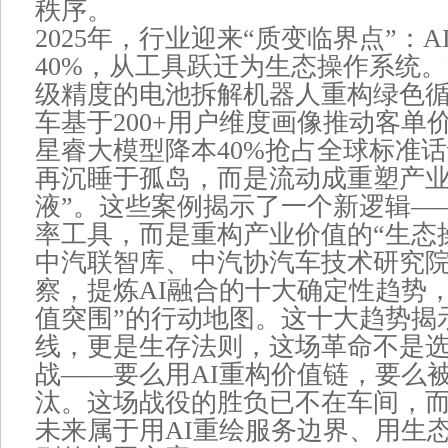
秩序。
2025年，行业迎来“质变临界点”：
40%，从工具跃迁为生态操作系统。宁
级精度的电池拆解机器人重构绿色
车基于200+用户维度画像推动客单价
星睿大模型降本40%抢占全球标准
再沉睡于孤岛，而是流动成重塑产业
液”。这些案例揭示了一个新逻辑—
率工具，而是重构产业价值的“生态
中汽联智库、中汽协汽车技术研究
察，提炼AI融合的十大确定性趋势
值突围”的行动地图。这十大趋势揭
线，更是生存法则，这场革命不是
战——要么用AI重构价值链，要么
汰。这场战役的胜负已不在车间，
未来属于用AI重绘服务边界、用生