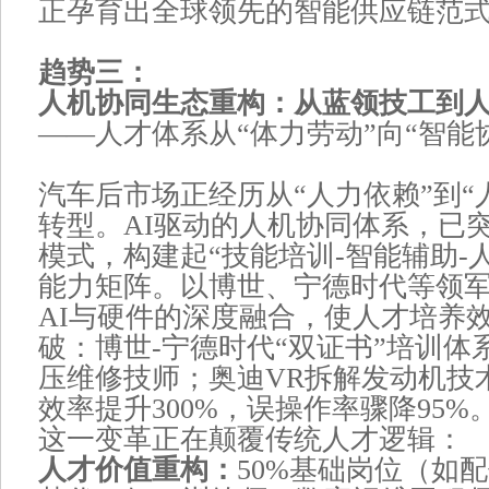
正孕育出全球领先的智能供应链范
趋势三：
人机协同生态重构：从蓝领技工到
——人才体系从“体力劳动”向“智能
汽车后市场正经历从“人力依赖”到“
转型。AI驱动的人机协同体系，已
模式，构建起“技能培训-智能辅助-
能力矩阵。以博世、宁德时代等领
AI与硬件的深度融合，使人才培养
破：博世-宁德时代“双证书”培训体
压维修技师；奥迪VR拆解发动机技
效率提升300%，误操作率骤降95%
这一变革正在颠覆传统人才逻辑：
人才价值重构：
50%基础岗位（如配