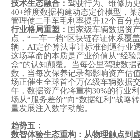
技术生态融合：
驾驶行为、维修历
40+维度数据构建动态定价模型，
管理使二手车毛利率提升12个百分
行业格局重塑
：
国家级车辆数据资
点，“一车一档”区块链存证体系覆盖
辆，AI定价算法审计标准倒逼行业
这场革命的本质是产业价值从“经验黑
盒”的认知颠覆。当每公里驾驶数据
数，当每次保养记录都影响资产估
场正催生全球首个万亿级车辆数据交易
年，数据资产化将重构30%的行业
场从“服务差价”向“数据红利”战略
量发展注入数字动能。
趋势五：
数智体验生态重构：从物理触点到