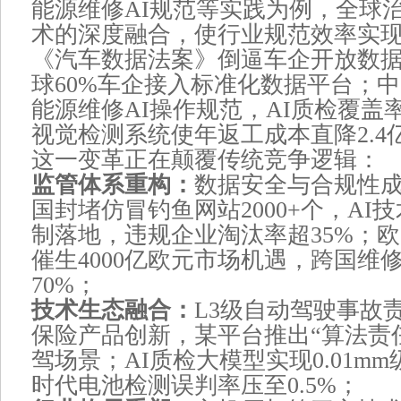
能源维修AI规范等实践为例，全球
术的深度融合，使行业规范效率实
《汽车数据法案》倒逼车企开放数据接
球60%车企接入标准化数据平台；中
能源维修AI操作规范，AI质检覆盖
视觉检测系统使年返工成本直降2.4
这一变革正在颠覆传统竞争逻辑：
监管体系重构：
数据安全与合规性
国封堵仿冒钓鱼网站2000+个，AI
制落地，违规企业淘汰率超35%；
催生4000亿欧元市场机遇，跨国维
70%；
技术生态融合：
L3级自动驾驶事故
保险产品创新，某平台推出“算法责任
驾场景；AI质检大模型实现0.01m
时代电池检测误判率压至0.5%；