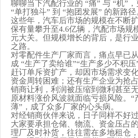
聊聊当下汽配行业的 “痛” 与 “机
“单打独斗” 到 “抱团发展” 的新路径
这些年，汽车后市场的规模在不断
保有量攀升至4.6亿辆，汽配市场规
元大关。但规模增长的背后，是行
之路。
对零配件生产厂家而言，痛点早已从 
成 “生产了卖给谁”“生产多少不积
赶订单斥资扩产，却因市场需求变
资金周转困难；还有生产企业为抢
销商让利，利润被压缩到微利甚至
原材料涨价风波就面临亏损风险。“
薄”，成了众多厂家的心头病。
对经销商伙伴来说，日子同样不好
大家要承担仓储、物流、资金压占
理厂及时补货，往往需在多地租仓