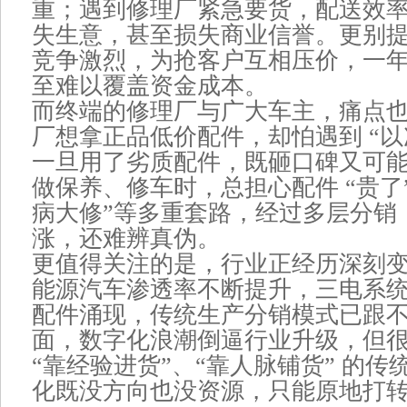
重；遇到修理厂紧急要货，配送效
失生意，甚至损失商业信誉。更别
竞争激烈，为抢客户互相压价，一
至难以覆盖资金成本。
而终端的修理厂与广大车主，痛点
厂想拿正品低价配件，却怕遇到 “以
一旦用了劣质配件，既砸口碑又可
做保养、修车时，总担心配件 “贵了”
病大修”等多重套路，经过多层分销
涨，还难辨真伪。
更值得关注的是，行业正经历深刻
能源汽车渗透率不断提升，三电系
配件涌现，传统生产分销模式已跟
面，数字化浪潮倒逼行业升级，但
“靠经验进货”、“靠人脉铺货” 的
化既没方向也没资源，只能原地打