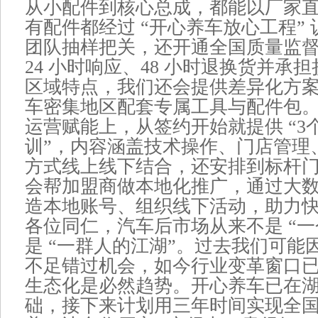
从小配件到核心总成，都能以厂家
有配件都经过 “开心养车放心工程”
团队抽样把关，还开通全国质量监
24 小时响应、48 小时退换货并承
区域特点，我们还会提供差异化方
车密集地区配套专属工具与配件包
运营赋能上，从签约开始就提供 “3
训”，内容涵盖技术操作、门店管理
方式线上线下结合，还安排到标杆
会帮加盟商做本地化推广，通过大
造本地账号、组织线下活动，助力
各位同仁，汽车后市场从来不是 “一
是 “一群人的江湖”。过去我们可能
不足错过机会，如今行业变革窗口
生态化是必然趋势。开心养车已在
础，接下来计划用三年时间实现全