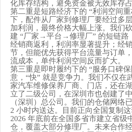
化库存结构，避免资金被无效库存
第二重是短路经济下的 “利润空间重
下，配件从厂家到修理厂要经过多
加利润，最终价格大幅上涨。我们
建 “厂家→平台→修理厂” 的短链
经销商返利，利润率显著提升；经
节，但能优先获得平台流量与订单
流成本，单件利润空间反而扩大。
第三重是即时履约下的 “服务口碑保
意，“快” 就是竞争力。我们不仅在
家汽车维修保养厂商、门店，还在
立了二级公司，在深圳市也创建了
（深圳）总公司。我们的仓储网络
2 小时内送达。目前正向全国复制
2026 年底前在全国多省市建立省
仓，覆盖大部分修理厂。未来合作