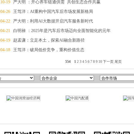
-10-19
严大明 ：开心养车链通供需 共创生态合作共赢
-04-26
王笃洋：AI重构中国汽车后市场发展新格局
-04-22
严大明：利用AI大数据开启汽车服务新时代
-04-21
白明禄 ：2025年是汽车后市场迈向全面智能化的元年
-04-19
赵孟谦：立足本土，探索AI融合新路径
-04-18
王笃洋：破局低价竞争，重构价值生态
554
1
2
3
4
5
6
7
8
9
10
下一页
尾页