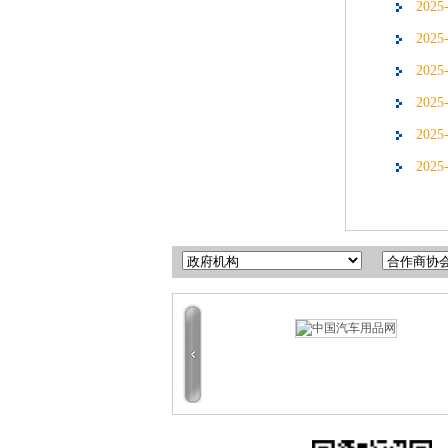
2025
2025
2025
2025
2025
2025